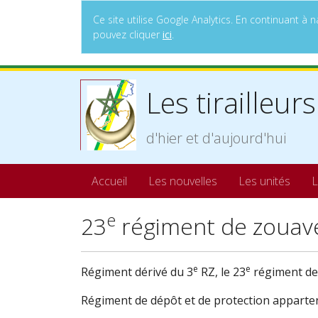
Ce site utilise Google Analytics. En continuant 
pouvez cliquer
ici
.
Les tirailleurs
d'hier et d'aujourd'hui
Accueil
Les nouvelles
Les unités
L
e
23
régiment de zouav
e
e
Régiment dérivé du 3
RZ, le 23
régiment de 
Régiment de dépôt et de protection apparten