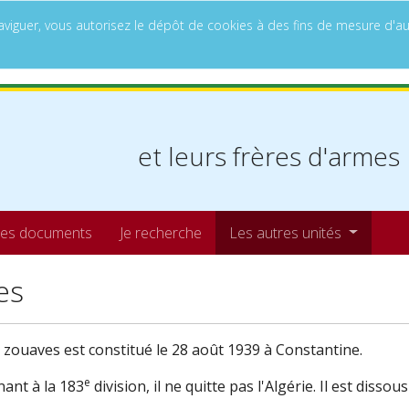
à naviguer, vous autorisez le dépôt de cookies à des fins de mesure d
et leurs frères d'armes
es documents
Je recherche
Les autres unités
es
zouaves est constitué le 28 août 1939 à Constantine.
e
ant à la 183
division, il ne quitte pas l'Algérie. Il est dissou