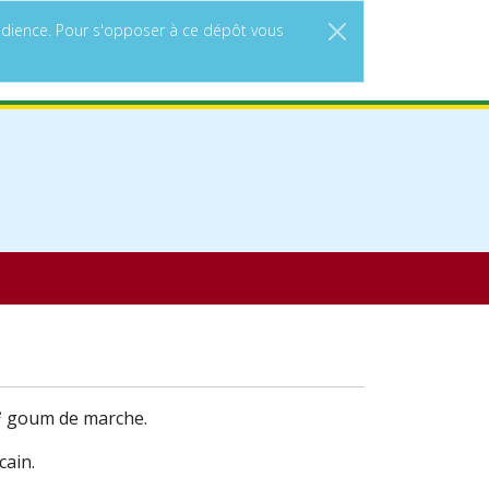
'audience. Pour s'opposer à ce dépôt vous
e
goum de marche.
cain.