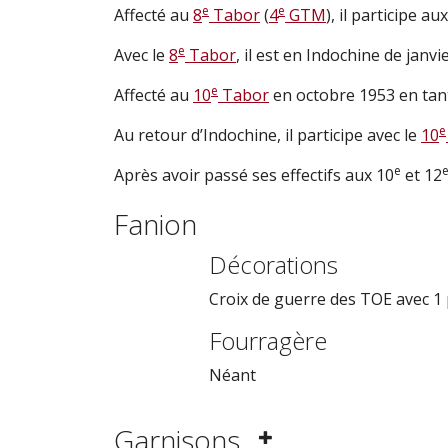
e
e
Affecté au
8
Tabor
(
4
GTM
), il participe a
e
Avec le
8
Tabor
, il est en Indochine de janv
e
Affecté au
10
Tabor
en octobre 1953 en tan
e
Au retour d’Indochine, il participe avec le
10
e
Après avoir passé ses effectifs aux 10
et 12
Fanion
Décorations
Croix de guerre des TOE avec 1 
Fourragère
Néant
Garnisons