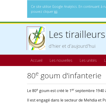
Ce site utilise Google Analytics. En continuant 
pouvez cliquer
ici
.
Les tirailleurs
d'hier et d'aujourd'hui
Accueil
Les nouvelles
Les unités
L
e
80
goum d'infanterie
e
er
Le 80
goum est créé le 1
septembre 1940 à
Il est engagé dans le secteur de Mehdia et 