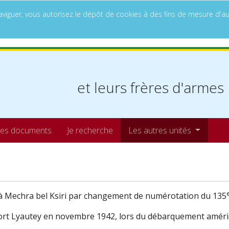
à naviguer, vous autorisez le dépôt de cookies à des fins de mesure d
et leurs frères d'armes
es documents
Je recherche
Les autres unités
 Mechra bel Ksiri par changement de numérotation du 135
Port Lyautey en novembre 1942, lors du débarquement améri