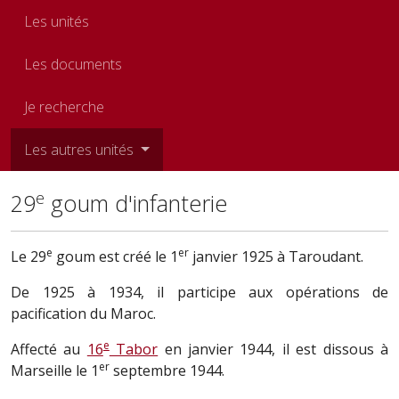
Les unités
Les documents
Je recherche
Les autres unités
e
29
goum d'infanterie
e
er
Le 29
goum est créé le 1
janvier 1925 à Taroudant.
De 1925 à 1934, il participe aux opérations de
pacification du Maroc.
e
Affecté au
16
Tabor
en janvier 1944, il est dissous à
er
Marseille le 1
septembre 1944.