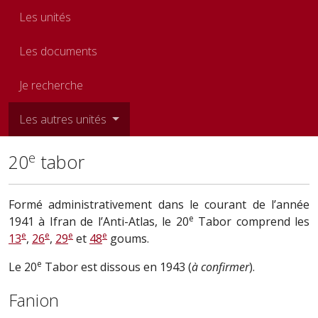
Les unités
Les documents
Je recherche
Les autres unités
e
20
tabor
Formé administrativement dans le courant de l’année
e
1941 à Ifran de l’Anti-Atlas, le 20
Tabor comprend les
e
e
e
e
13
,
26
,
29
et
48
goums.
e
Le 20
Tabor est dissous en 1943 (
à confirmer
).
Fanion