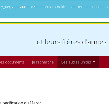
à naviguer, vous autorisez le dépôt de cookies à des fins de mesure d
et leurs frères d'armes
es documents
Je recherche
Les autres unités
e pacification du Maroc.