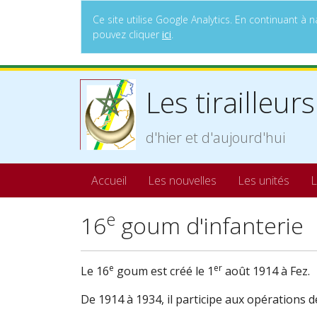
Ce site utilise Google Analytics. En continuant 
pouvez cliquer
ici
.
Les tirailleurs
d'hier et d'aujourd'hui
Accueil
Les nouvelles
Les unités
L
e
16
goum d'infanterie
e
er
Le 16
goum est créé le 1
août 1914 à Fez.
De 1914 à 1934, il participe aux opérations d