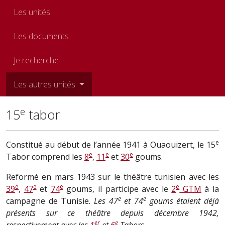
Les unités
Les documents
Je recherche
Les autres unités
e
15
tabor
e
Constitué au début de l’année 1941 à Ouaouizert, le 15
e
e
e
Tabor comprend les
8
,
11
et
30
goums.
Reformé en mars 1943 sur le théâtre tunisien avec les
e
e
e
e
39
,
47
et
74
goums, il participe avec le
2
GTM
à la
e
e
campagne de Tunisie.
Les 47
et 74
goums étaient déjà
présents sur ce théâtre depuis décembre 1942,
er
e